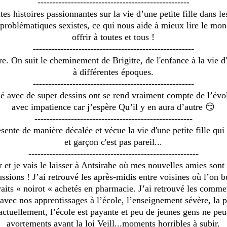
--------------------------------------------------
ites histoires passionnantes sur la vie d’une petite fille dans 
problématiques sexistes, ce qui nous aide à mieux lire le mon
offrir à toutes et tous !
-----------------------------------------------------
lire. On suit le cheminement de Brigitte, de l'enfance à la vie d
à différentes époques.
-----------------------------------------------------
alé avec de super dessins ont se rend vraiment compte de l’évolu
avec impatience car j’espère Qu’il y en aura d’autre 😏
----------------------------------------------------
sente de manière décalée et vécue la vie d'une petite fille qui
et garçon c'est pas pareil...
--------------------------------------------------------
ar et je vais le laisser à Antsirabe où mes nouvelles amies sont 
ssions ! J’ai retrouvé les après-midis entre voisines où l’on bu
raits « noirot « achetés en pharmacie. J’ai retrouvé les commerc
avec nos apprentissages à l’école, l’enseignement sévère, la pis
tuellement, l’école est payante et peu de jeunes gens ne peu
avortements avant la loi Veill...moments horribles à subir.