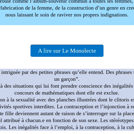
roule comme l’album-souvenir commun à toutes les femmes, d
 fabrication de la femme, de la construction d’un genre en creu
nous laissant le soin de raviver nos propres indignations.
A lire sur Le Monolecte
t intriguée par des petites phrases qu’elle entend. Des phrases t
un garçon”.
 à des situations qui lui font prendre conscience des inégalité
concours de mathématiques dont elle est exclue.
ion à la sexualité avec des planches illustrées dont le clitoris 
tivités sportives interdites. La contraception et l’injonction 
tite fille deviennent autant de raison de s’interroger sur la 
al attribué à chacun.e en fonction de son sexe. Les stéréotypes
ois. Les inégalités face à l’emploi, à la contraception, à la cul